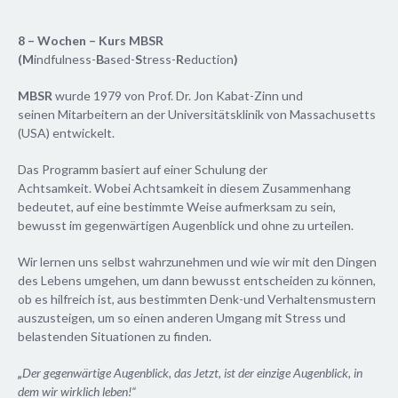
8 – Wochen – Kurs MBSR
(
M
indfulness-
B
ased-
S
tress-
R
eduction
)
MBSR
wurde 1979 von Prof. Dr. Jon Kabat-Zinn und
seinen Mitarbeitern an der Universitätsklinik von Massachusetts
(USA) entwickelt.
Das Programm basiert auf einer Schulung der
Achtsamkeit. Wobei Achtsamkeit in diesem Zusammenhang
bedeutet, auf eine bestimmte Weise aufmerksam zu sein,
bewusst im gegenwärtigen Augenblick und ohne zu urteilen.
Wir lernen uns selbst wahrzunehmen und wie wir mit den Dingen
des Lebens umgehen, um dann bewusst entscheiden zu können,
ob es hilfreich ist, aus bestimmten Denk-und Verhaltensmustern
auszusteigen, um so einen anderen Umgang mit Stress und
belastenden Situationen zu finden.
„
Der gegenwärtige Augenblick, das Jetzt, ist der einzige Augenblick, in
dem wir wirklich leben!“